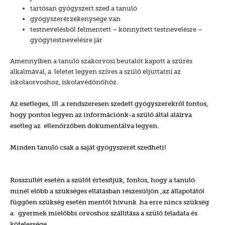
tartósan gyógyszert szed a tanuló
gyógyszerérzékenysége van
testnevelésből felmentett – könnyített testnevelésre –
gyógytestnevelésre jár
Amennyiben a tanuló szakorvosi beutalót kapott a szűrés
alkalmával, a leletet legyen szíves a szülő eljuttatni az
iskolaorvoshoz, iskolavédőnőhöz.
Az esetleges, ill .a rendszeresen szedett gyógyszerekről fontos,
hogy pontos legyen az információnk-a szülő által aláírva
esetleg az ellenőrzőben dokumentálva legyen.
Minden tanuló csak a saját gyógyszerét szedheti!
Rosszullét esetén a szülőt értesítjük, fontos, hogy a tanuló
minél előbb a szükséges ellátásban részesüljön ,az állapotától
függően szükség esetén mentőt hívunk .ha erre nincs szükség
a gyermek mielőbbi orvoshoz szállítása a szülő feladata és
kötelessége.