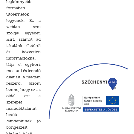
legkönnyebb
formában
utolérhetők
legyenek. Ez a
weblap sem
szolgál egyebet.
Hírt, számot ad
iskolánk életéről
és közvetlen
információkkal
látja el egykori,
mostani és leendő
diákjait. A magam
részéről bízom
benne, hogy ez az
oldal ezt a
szerepet
maradéktalanul
betölti.
Mindenkinek jó
böngészést
kívánok tehát.