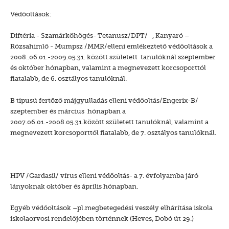
Védőoltások:
Diftéria - Szamárköhögés- Tetanusz/DPT/ , Kanyaró –
Rózsahimlő - Mumpsz /MMR/elleni emlékeztető védőoltások a
2008..06.01.-2009.05.31. között született tanulóknál szeptember
és október hónapban, valamint a megnevezett korcsoporttól
fiatalabb, de 6. osztályos tanulóknál.
B tipusú fertőző májgyulladás elleni védőoltás/Engerix-B/
szeptember és március hónapban a
2007.06.01.-2008.05.31.között született tanulóknál, valamint a
megnevezett korcsoporttól fiatalabb, de 7. osztályos tanulóknál.
HPV /Gardasil/ vírus elleni védőoltás- a 7. évfolyamba járó
lányoknak október és április hónapban.
Egyéb védőoltások –pl.megbetegedési veszély elhárítása iskola
iskolaorvosi rendelőjében történnek (Heves, Dobó út 29.)