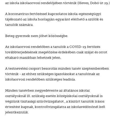
az iskola iskolaorvosi rendelőjében történik (Heves, Dobó út 29.)
A koronavírus fertőzéssel kapcsolatos iskola-egészségügyi
tájékozató az iskola honlapján egyaránt elérhető a szülők és
tanulók számára.
Beteg gyermek nem jöhet közösségbe.
Az iskolaorvosi rendelőben a tanulók a COVID-19 fertőzés
továbbterjedésének megelőzése érdekében csak szájat és orrot
eltakaró maszkban lehetnek jelen.
A testnevelési csoport besorolás minden tanév szeptemberében
történik - az ehhez szükséges igazolásokat a tanulónak az
iskolaorvosi rendelőben szükséges leadnia.
Minden tanévben negyedévente az általános iskolai
osztályoknál ill. szükség esetén középiskolai osztályoknál is
végzünk tisztasági szűrővizsgálatot , a kiszűrt tanulók írásos
értesítést kapnak, kontrollvizsgálatra az iskolavédőnőnél kell
jelentkezniük.