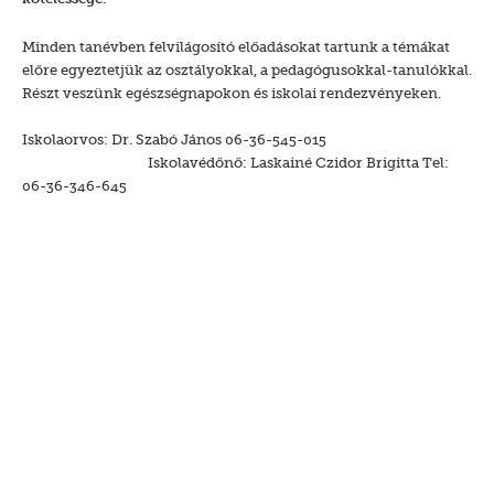
Minden tanévben felvilágosító előadásokat tartunk a témákat
előre egyeztetjük az osztályokkal, a pedagógusokkal-tanulókkal.
Részt veszünk egészségnapokon és iskolai rendezvényeken.
Iskolaorvos: Dr. Szabó János 06-36-545-015
Iskolavédőnő: Laskainé Czidor Brigitta Tel:
06-36-346-645