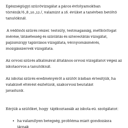
Egészségügyi szűrővizsgálat a páros évfolyamokban
történik/6.,8.,10.,12./, valamint a 16. évüket a tanévben betöltő
tanulóknál.
A védőnői szűrés részei: testsúly, testmagasság, mellkörfogat
mérése, látásélesség és színlátás és sztereolátás vizsgálat,
pajzsmirigy tapintásos vizsgálata, vérnyomásmérés,
mozgásszervek vizsgálata.
Az orvosi szűrés alkalmával általános orvosi vizsgálatot végez az
iskolaorvos a tanulóknál.
Az iskolai szűrés eredményéről a szülőt írásban értesítjük, ha
valakinél eltérést észlelünk, szakorvosi beutalást
javaslunk.
Kérjük a szülőket, hogy tájékoztassák az iskola eü. szolgálatot:
ha valamilyen betegség, probléma miatt gondozásra
járnak