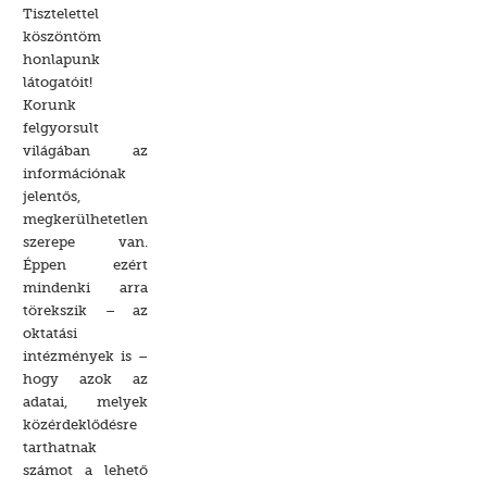
Tisztelettel
köszöntöm
honlapunk
látogatóit!
Korunk
felgyorsult
világában az
információnak
jelentős,
megkerülhetetlen
szerepe van.
Éppen ezért
mindenki arra
törekszik – az
oktatási
intézmények is –
hogy azok az
adatai, melyek
közérdeklődésre
tarthatnak
számot a lehető