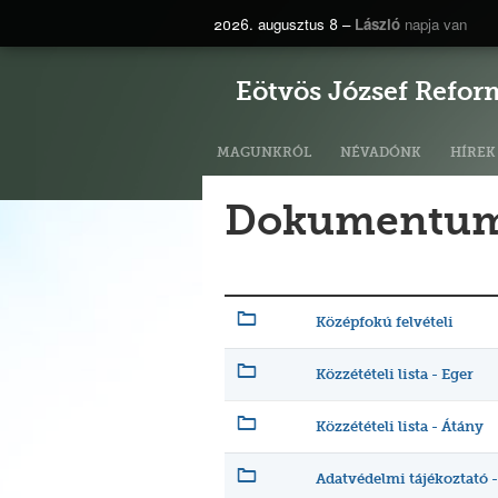
2026. augusztus 8 –
László
napja van
Eötvös József Refor
MAGUNKRÓL
NÉVADÓNK
HÍREK
Dokumentu
Középfokú felvételi
Közzétételi lista - Eger
Közzétételi lista - Átány
Adatvédelmi tájékoztató 