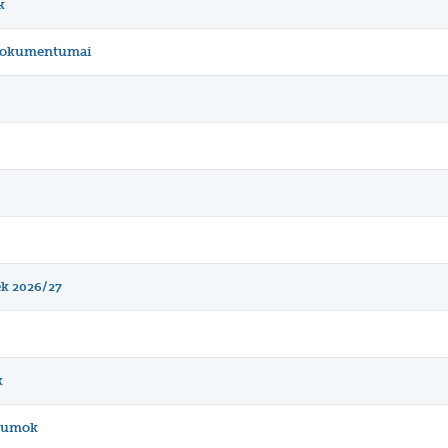
k
 dokumentumai
ék 2026/27
k
ntumok