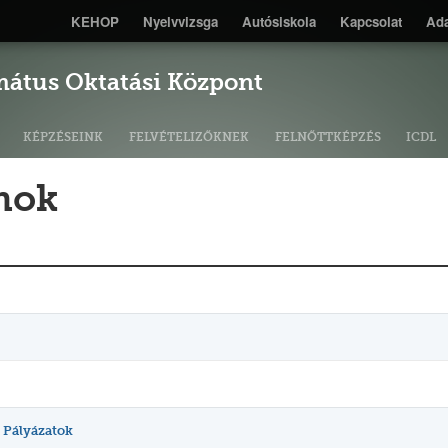
KEHOP
Nyelvvizsga
Autósiskola
Kapcsolat
Ada
mátus Oktatási Központ
KÉPZÉSEINK
FELVÉTELIZŐKNEK
FELNŐTTKÉPZÉS
ICDL
mok
- Pályázatok