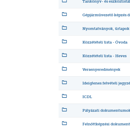
Tankönyv- és eszközlistá
Gépjárművezető képzés
Nyomtatványok, űrlapok
Közzétételi lista - Óvoda
Közzétételi lista - Heves
Versenyeredmények
Ideiglenes felvételi jegyz
ICDL
Pályázati dokumentumo
Felnőttképzési dokume