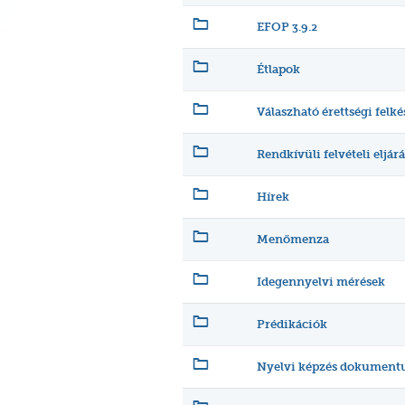
EFOP 3.9.2
Étlapok
Válaszható érettségi felké
Rendkívüli felvételi eljárá
Hírek
Menőmenza
Idegennyelvi mérések
Prédikációk
Nyelvi képzés dokument