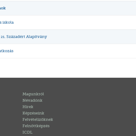
mok
s iskola
 21. Századért Alapítvány
atkozás
Magunkról
Névadónk
Hírek
Képzéseink
Felvételizőknek
Felnőttképzés
ICDL