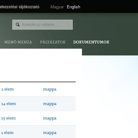
tkezelési tájékoztató
Magyar
English
MENŐ MENZA
PÁLYÁZATOK
DOKUMENTUMOK
2 elem
mappa
14 elem
mappa
15 elem
mappa
1 elem
mappa