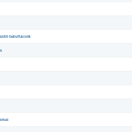
szítő fakultációk
s
umai