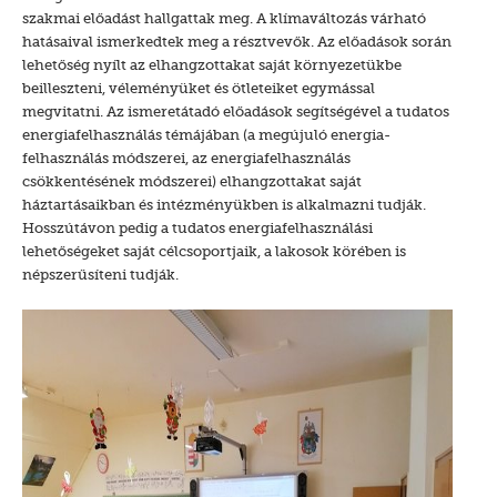
szakmai előadást hallgattak meg. A klímaváltozás várható
hatásaival ismerkedtek meg a résztvevők. Az előadások során
lehetőség nyílt az elhangzottakat saját környezetükbe
beilleszteni, véleményüket és ötleteiket egymással
megvitatni. Az ismeretátadó előadások segítségével a tudatos
energiafelhasználás témájában (a megújuló energia-
felhasználás módszerei, az energiafelhasználás
csökkentésének módszerei) elhangzottakat saját
háztartásaikban és intézményükben is alkalmazni tudják.
Hosszútávon pedig a tudatos energiafelhasználási
lehetőségeket saját célcsoportjaik, a lakosok körében is
népszerűsíteni tudják.