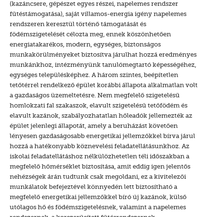
(kazáncsere, gépészet egyes részei, napelemes rendszer
fűtéstámogatása), saját villamos-energia igény napelemes
rendszeren keresztül történő támogatását és
födémszigetelését célozta meg, ennek köszönhetően
energiatakarékos, modern, egységes, biztonságos
munkakörülményeket biztosítva járulhat hozzá eredményes
munkánkhoz, intézményünk tanulómegtartó képességéhez,
egységes településképhez. A három szintes, beépítetlen
tetőtérrel rendelkező épület korábbi állapota alkalmatlan volt
a gazdaságos üzemeltetésre. Nem megfelelő szigetelésű
homlokzati fal szakaszok, elavult szigetelésű tetőfödém és
elavult kazánok, szabályozhatatlan hőleadók jellemezték az
épület jelenlegi állapotát, amely a beruházást követően
lényesen gazdaságosabb energetikai jellemzőkkel bírva járul
hozzá a hatékonyabb köznevelési feladatellátásunkhoz. Az
iskolai feladatellátáshoz nélkülözhetetlen téli időszakban a
megfelelő hőmérséklet biztosítása, amit eddig igen jelentős
nehézségek árán tudtunk csak megoldani, ez a kivitelezői
munkálatok befejeztével könnyedén lett biztosítható a
megfelelő energetikai jellemzőkkel bíró új kazánok, külső
utólagos hő és födémszigetelésnek, valamint a napelemes