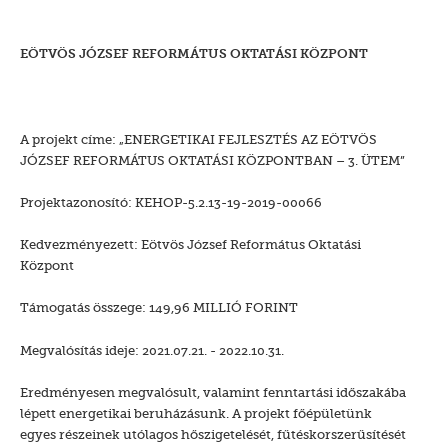
EÖTVÖS JÓZSEF REFORMÁTUS OKTATÁSI KÖZPONT
A projekt címe: „ENERGETIKAI FEJLESZTÉS AZ EÖTVÖS
JÓZSEF REFORMÁTUS OKTATÁSI KÖZPONTBAN – 3. ÜTEM”
Projektazonosító: KEHOP-5.2.13-19-2019-00066
Kedvezményezett: Eötvös József Református Oktatási
Központ
Támogatás összege: 149,96 MILLIÓ FORINT
Megvalósítás ideje: 2021.07.21. - 2022.10.31.
Eredményesen megvalósult, valamint fenntartási időszakába
lépett energetikai beruházásunk. A projekt főépületünk
egyes részeinek utólagos hőszigetelését, fűtéskorszerűsítését