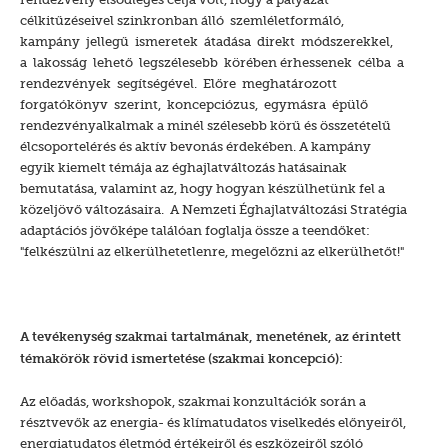
célkitűzéseivel szinkronban álló szemléletformáló,
kampány jellegű ismeretek átadása direkt módszerekkel,
a lakosság lehető legszélesebb körében érhessenek célba a
rendezvények segítségével. Előre meghatározott
forgatókönyv szerint, koncepciózus, egymásra épülő
rendezvényalkalmak a minél szélesebb körű és összetételű
élcsoportelérés és aktív bevonás érdekében. A kampány
egyik kiemelt témája az éghajlatváltozás hatásainak
bemutatása, valamint az, hogy hogyan készülhetünk fel a
közeljövő változásaira. A Nemzeti Éghajlatváltozási Stratégia
adaptációs jövőképe találóan foglalja össze a teendőket:
"felkészülni az elkerülhetetlenre, megelőzni az elkerülhetőt!"
A tevékenység szakmai tartalmának, menetének, az érintett
témakörök rövid ismertetése (szakmai koncepció):
Az előadás, workshopok, szakmai konzultációk során a
résztvevők az energia- és klímatudatos viselkedés előnyeiről,
energiatudatos életmód értékeiről és eszközeiről szóló