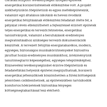
energetikai korszerűsítésének előkészítése volt. A projekt
székhelyünkön főépületünk és egyes melléképületeink,
valamint egri általános iskolánk és hevesi óvodánk
energetikai felújításának előkészítési feladatait ölelte fel, a
pályázat révén elkészülhetett a fejlesztéssel érintett épületek
teljes energetikai és tervezői felmérése, energetikai
tanúsítványok, valamint a beruházások eredményes
megvalósításához szükséges tervezői dokumentációk
készültek. A tervezett felújítás energiatakarékos, modern,
egységes, biztonságos munkakörülményeket biztosítva
járulhat hozzá eredményes munkánkhoz, intézményünk
tanulómegtartó képességéhez, egységes településképhez.
Köznevelési tevékenységünket érintve főépületünk és
feladatellátási helyeink épületei megújulhatnak, korszerű
energetikai jellemzőknek köszönhetően a fűtési költségeink
jelentősen csökkenhetnek, az épületeinkben tartózkodók
komfortos hőérzetének biztosítása lényeges
költségmegtakarítással lesz elérhető.