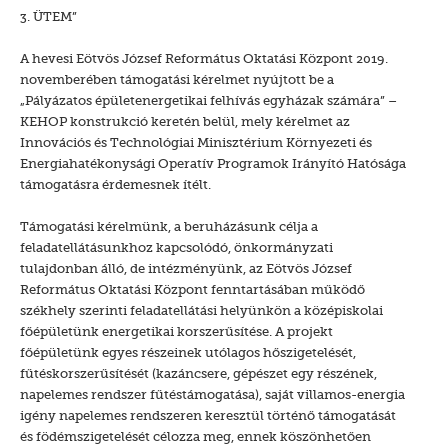
3. ÜTEM”
A hevesi Eötvös József Református Oktatási Központ 2019.
novemberében támogatási kérelmet nyújtott be a
„Pályázatos épületenergetikai felhívás egyházak számára” –
KEHOP konstrukció keretén belül, mely kérelmet az
Innovációs és Technológiai Minisztérium Környezeti és
Energiahatékonysági Operatív Programok Irányító Hatósága
támogatásra érdemesnek ítélt.
Támogatási kérelmünk, a beruházásunk célja a
feladatellátásunkhoz kapcsolódó, önkormányzati
tulajdonban álló, de intézményünk, az Eötvös József
Református Oktatási Központ fenntartásában működő
székhely szerinti feladatellátási helyünkön a középiskolai
főépületünk energetikai korszerűsítése. A projekt
főépületünk egyes részeinek utólagos hőszigetelését,
fűtéskorszerűsítését (kazáncsere, gépészet egy részének,
napelemes rendszer fűtéstámogatása), saját villamos-energia
igény napelemes rendszeren keresztül történő támogatását
és födémszigetelését célozza meg, ennek köszönhetően