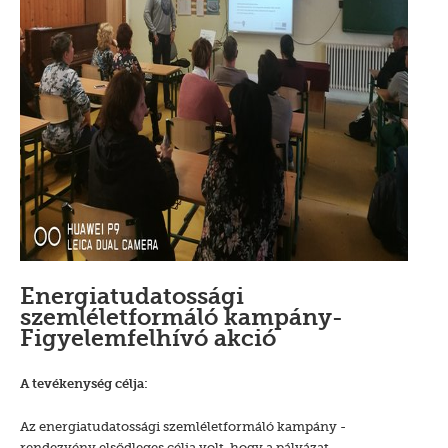
Energiatudatossági
szemléletformáló kampány-
Figyelemfelhívó akció
A tevékenység célja:
Az energiatudatossági szemléletformáló kampány -
rendezvény elsődleges célja volt, hogy a pályázat