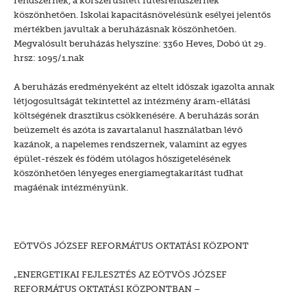
rendszernek, a korszerűsített fűtésrendszernek
köszönhetően. Iskolai kapacitásnövelésünk esélyei jelentős
mértékben javultak a beruházásnak köszönhetően.
Megvalósult beruházás helyszíne: 3360 Heves, Dobó út 29.
hrsz: 1095/1.nak
A beruházás eredményeként az eltelt időszak igazolta annak
létjogosultságát tekintettel az intézmény áram-ellátási
költségének drasztikus csökkenésére. A beruházás során
beüzemelt és azóta is zavartalanul használatban lévő
kazánok, a napelemes rendszernek, valamint az egyes
épület-részek és födém utólagos hőszigetelésének
köszönhetően lényeges energiamegtakarítást tudhat
magáénak intézményünk.
EÖTVÖS JÓZSEF REFORMÁTUS OKTATÁSI KÖZPONT
„ENERGETIKAI FEJLESZTÉS AZ EÖTVÖS JÓZSEF
REFORMÁTUS OKTATÁSI KÖZPONTBAN –