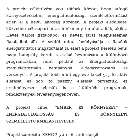
A projekt célkitűzése volt többek között, hogy átfogó
környezetvédelmi, energiatudatossági szemléletformálást
érjen el a helyi lakosság körében. A projekt elsődleges,
közvetlen célcsoportját az intézmény tanulói adták, akik a
Heves városi fiatalokból és hevesi járás településeinek
fiataljaiból állt. A szülői minta befolyásolja a fiatalok
energiatudatos magatartását is, ezért a projekt keretén belül
nagy hangsúly került a család bevonására a különböző
programokban, mint például az Energiatudatossági
szemléletformáló kampányok, előadássorozatok és
versenyek. A projekt több mint egy éve közel 525 fő aktív
elérését és 200 fő passzív elérését terveztük, ez
eredményesen teljesült is a különféle programok,
rendezvények, tevékenységek révén.
A projekt címe:
"EMBER ÉS KÖRNYEZET" –
ENERGIATUDATOSSÁG ÉS KÖRNYEZETI
SZEMLÉLETFORMÁLÁS HEVESEN
Projektazonosító: KEHOP-5.4.1-16-2016-00058