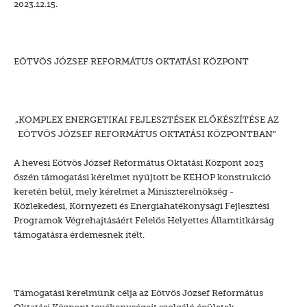
2023.12.15.
EÖTVÖS JÓZSEF REFORMÁTUS OKTATÁSI KÖZPONT
„KOMPLEX ENERGETIKAI FEJLESZTÉSEK ELŐKÉSZÍTÉSE AZ
EÖTVÖS JÓZSEF REFORMÁTUS OKTATÁSI KÖZPONTBAN”
A hevesi Eötvös József Református Oktatási Központ 2023
őszén támogatási kérelmet nyújtott be KEHOP konstrukció
keretén belül, mely kérelmet a Miniszterelnökség -
Közlekedési, Környezeti és Energiahatékonysági Fejlesztési
Programok Végrehajtásáért Felelős Helyettes Államtitkárság
támogatásra érdemesnek ítélt.
Támogatási kérelmünk célja az Eötvös József Református
Oktatási Központ tevékenységeit szolgáló épületek