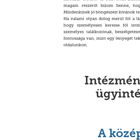
magam részéről bízom benne, hogy
Mindenkinek jó böngészést kívánok te
Ha valami olyan dolog merül föl a lá
hogy személyesen keresse föl int
személyes találkozónak, beszélgeté
fontossága van, mint egy lényegét te
oldalunkon.
Intézmény
ügyinté
A közép