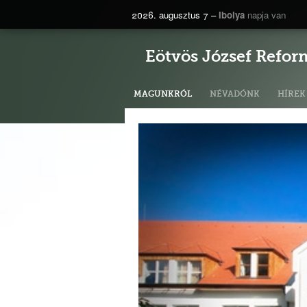
2026. augusztus 7 –
Ibolya
napja van
Eötvös József Refor
MAGUNKRÓL
NÉVADÓNK
HÍREK