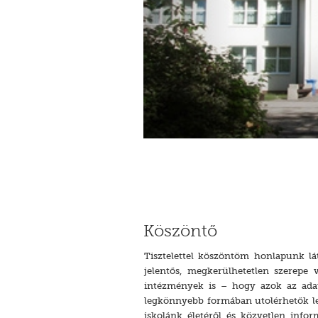
Köszöntő
Tisztelettel köszöntöm honlapunk lá
jelentős, megkerülhetetlen szerepe 
intézmények is – hogy azok az adat
legkönnyebb formában utolérhetők leg
iskolánk életéről és közvetlen infor