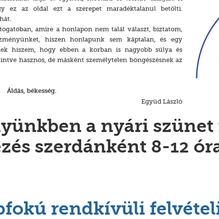
 ez az oldal ezt a szerepet maradéktalanul betölti.
hát.
togatóban, amire a honlapon nem talál választ, biztatom,
ézményünket, hiszen honlapunk sem káptalan, és egy
snek hiszem, hogy ebben a korban is nagyobb súlya és
kintve hasznos, de másként személytelen böngészésnek az
Áldás, békesség.
Együd László
ünkben a nyári szünet i
zés szerdánként 8-12 óra
fokú rendkívüli felvételi