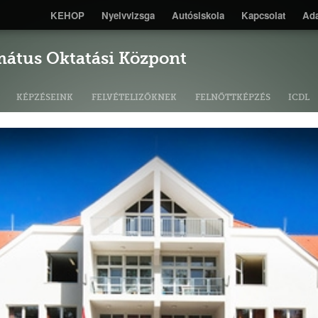
KEHOP
Nyelvvizsga
Autósiskola
Kapcsolat
Ada
mátus Oktatási Központ
KÉPZÉSEINK
FELVÉTELIZŐKNEK
FELNŐTTKÉPZÉS
ICDL