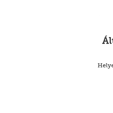
Ál
Helye