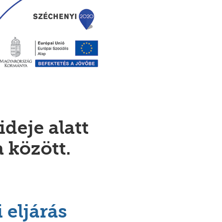
deje alatt
 között.
 eljárás