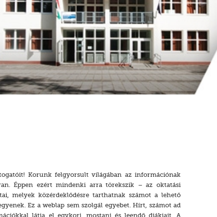
togatóit! Korunk felgyorsult világában az információnak
van. Éppen ezért mindenki arra törekszik – az oktatási
ai, melyek közérdeklődésre tarthatnak számot a lehető
yenek. Ez a weblap sem szolgál egyebet. Hírt, számot ad
mációkkal látja el egykori, mostani és leendő diákjait. A