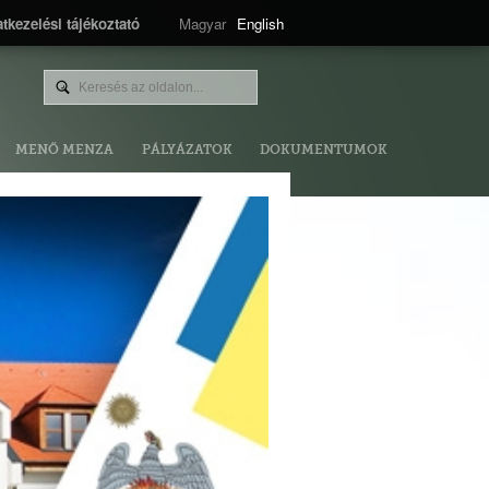
tkezelési tájékoztató
Magyar
English
MENŐ MENZA
PÁLYÁZATOK
DOKUMENTUMOK