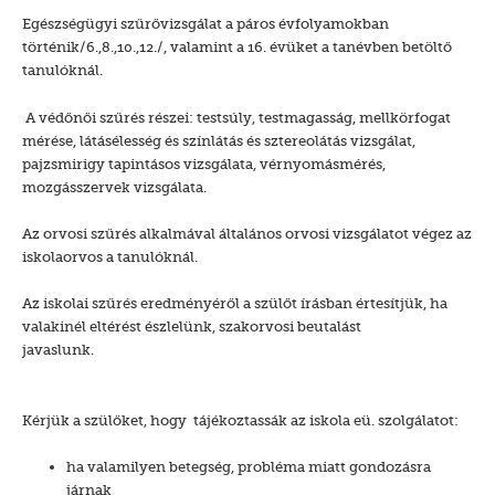
Egészségügyi szűrővizsgálat a páros évfolyamokban
történik/6.,8.,10.,12./, valamint a 16. évüket a tanévben betöltő
tanulóknál.
A védőnői szűrés részei: testsúly, testmagasság, mellkörfogat
mérése, látásélesség és színlátás és sztereolátás vizsgálat,
pajzsmirigy tapintásos vizsgálata, vérnyomásmérés,
mozgásszervek vizsgálata.
Az orvosi szűrés alkalmával általános orvosi vizsgálatot végez az
iskolaorvos a tanulóknál.
Az iskolai szűrés eredményéről a szülőt írásban értesítjük, ha
valakinél eltérést észlelünk, szakorvosi beutalást
javaslunk.
Kérjük a szülőket, hogy tájékoztassák az iskola eü. szolgálatot:
ha valamilyen betegség, probléma miatt gondozásra
járnak