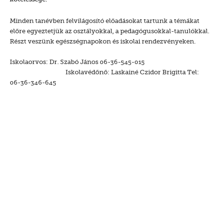
Minden tanévben felvilágosító előadásokat tartunk a témákat
előre egyeztetjük az osztályokkal, a pedagógusokkal-tanulókkal.
Részt veszünk egészségnapokon és iskolai rendezvényeken.
Iskolaorvos: Dr. Szabó János 06-36-545-015
Iskolavédőnő: Laskainé Czidor Brigitta Tel:
06-36-346-645