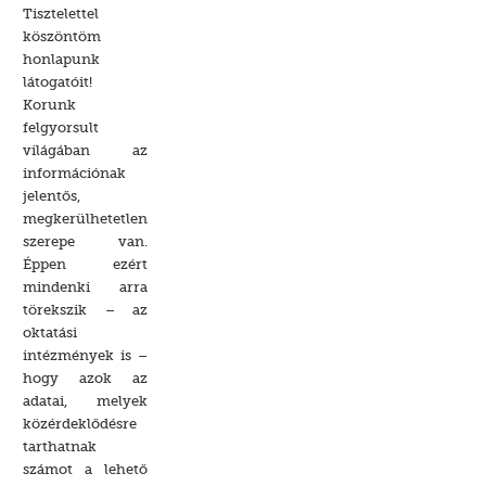
Tisztelettel
köszöntöm
honlapunk
látogatóit!
Korunk
felgyorsult
világában az
információnak
jelentős,
megkerülhetetlen
szerepe van.
Éppen ezért
mindenki arra
törekszik – az
oktatási
intézmények is –
hogy azok az
adatai, melyek
közérdeklődésre
tarthatnak
számot a lehető