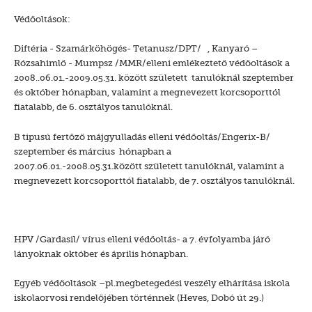
Védőoltások:
Diftéria - Szamárköhögés- Tetanusz/DPT/ , Kanyaró –
Rózsahimlő - Mumpsz /MMR/elleni emlékeztető védőoltások a
2008..06.01.-2009.05.31. között született tanulóknál szeptember
és október hónapban, valamint a megnevezett korcsoporttól
fiatalabb, de 6. osztályos tanulóknál.
B tipusú fertőző májgyulladás elleni védőoltás/Engerix-B/
szeptember és március hónapban a
2007.06.01.-2008.05.31.között született tanulóknál, valamint a
megnevezett korcsoporttól fiatalabb, de 7. osztályos tanulóknál.
HPV /Gardasil/ vírus elleni védőoltás- a 7. évfolyamba járó
lányoknak október és április hónapban.
Egyéb védőoltások –pl.megbetegedési veszély elhárítása iskola
iskolaorvosi rendelőjében történnek (Heves, Dobó út 29.)