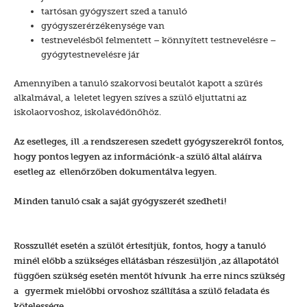
tartósan gyógyszert szed a tanuló
gyógyszerérzékenysége van
testnevelésből felmentett – könnyített testnevelésre –
gyógytestnevelésre jár
Amennyiben a tanuló szakorvosi beutalót kapott a szűrés
alkalmával, a leletet legyen szíves a szülő eljuttatni az
iskolaorvoshoz, iskolavédőnőhöz.
Az esetleges, ill .a rendszeresen szedett gyógyszerekről fontos,
hogy pontos legyen az információnk-a szülő által aláírva
esetleg az ellenőrzőben dokumentálva legyen.
Minden tanuló csak a saját gyógyszerét szedheti!
Rosszullét esetén a szülőt értesítjük, fontos, hogy a tanuló
minél előbb a szükséges ellátásban részesüljön ,az állapotától
függően szükség esetén mentőt hívunk .ha erre nincs szükség
a gyermek mielőbbi orvoshoz szállítása a szülő feladata és
kötelessége.