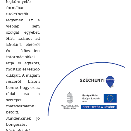
legkönnyebb
formában
utolérhetők
legyenek. Ez a
weblap sem
szolgál egyebet.
Hírt, számot ad
iskolánk életéről
és közvetlen
információkkal
látja el egykori,
mostani és leendő
diákjait. A magam
részéről bízom
benne, hogy ez az
oldal ezt a
szerepet
maradéktalanul
betölti.
Mindenkinek jó
böngészést
kívánok tehát.