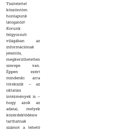
Tisztelettel
köszöntöm
honlapunk
látogatóit!
Korunk
felgyorsult
világában az
információnak
jelentős,
megkerülhetetlen
szerepe van.
Éppen ezért
mindenki arra
törekszik – az
oktatási
intézmények is –
hogy azok az
adatai, melyek
közérdeklődésre
tarthatnak
számot a lehető