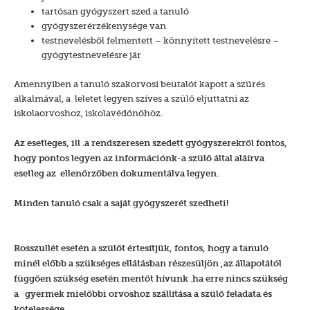
tartósan gyógyszert szed a tanuló
gyógyszerérzékenysége van
testnevelésből felmentett – könnyített testnevelésre –
gyógytestnevelésre jár
Amennyiben a tanuló szakorvosi beutalót kapott a szűrés
alkalmával, a leletet legyen szíves a szülő eljuttatni az
iskolaorvoshoz, iskolavédőnőhöz.
Az esetleges, ill .a rendszeresen szedett gyógyszerekről fontos,
hogy pontos legyen az információnk-a szülő által aláírva
esetleg az ellenőrzőben dokumentálva legyen.
Minden tanuló csak a saját gyógyszerét szedheti!
Rosszullét esetén a szülőt értesítjük, fontos, hogy a tanuló
minél előbb a szükséges ellátásban részesüljön ,az állapotától
függően szükség esetén mentőt hívunk .ha erre nincs szükség
a gyermek mielőbbi orvoshoz szállítása a szülő feladata és
kötelessége.