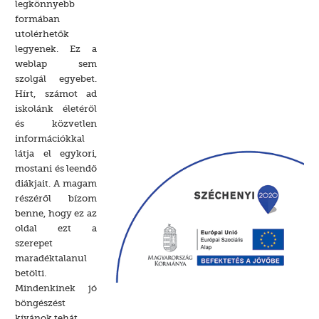
legkönnyebb
formában
utolérhetők
legyenek. Ez a
weblap sem
szolgál egyebet.
Hírt, számot ad
iskolánk életéről
és közvetlen
információkkal
látja el egykori,
mostani és leendő
diákjait. A magam
részéről bízom
benne, hogy ez az
oldal ezt a
szerepet
maradéktalanul
betölti.
Mindenkinek jó
böngészést
kívánok tehát.