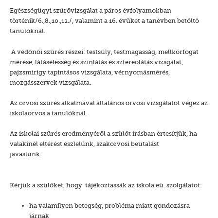
Egészségügyi szűrővizsgálat a páros évfolyamokban
történik/6.,8.,10.,12./, valamint a 16. évüket a tanévben betöltő
tanulóknál.
A védőnői szűrés részei: testsúly, testmagasság, mellkörfogat
mérése, látásélesség és színlátás és sztereolátás vizsgálat,
pajzsmirigy tapintásos vizsgálata, vérnyomásmérés,
mozgásszervek vizsgálata.
Az orvosi szűrés alkalmával általános orvosi vizsgálatot végez az
iskolaorvos a tanulóknál.
Az iskolai szűrés eredményéről a szülőt írásban értesítjük, ha
valakinél eltérést észlelünk, szakorvosi beutalást
javaslunk.
Kérjük a szülőket, hogy tájékoztassák az iskola eü. szolgálatot:
ha valamilyen betegség, probléma miatt gondozásra
járnak