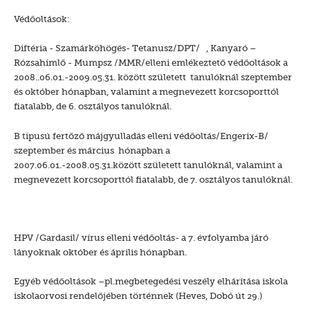
Védőoltások:
Diftéria - Szamárköhögés- Tetanusz/DPT/ , Kanyaró –
Rózsahimlő - Mumpsz /MMR/elleni emlékeztető védőoltások a
2008..06.01.-2009.05.31. között született tanulóknál szeptember
és október hónapban, valamint a megnevezett korcsoporttól
fiatalabb, de 6. osztályos tanulóknál.
B tipusú fertőző májgyulladás elleni védőoltás/Engerix-B/
szeptember és március hónapban a
2007.06.01.-2008.05.31.között született tanulóknál, valamint a
megnevezett korcsoporttól fiatalabb, de 7. osztályos tanulóknál.
HPV /Gardasil/ vírus elleni védőoltás- a 7. évfolyamba járó
lányoknak október és április hónapban.
Egyéb védőoltások –pl.megbetegedési veszély elhárítása iskola
iskolaorvosi rendelőjében történnek (Heves, Dobó út 29.)