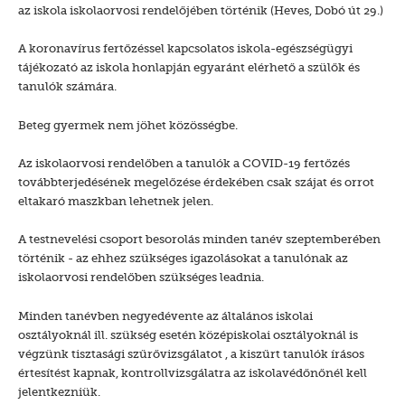
az iskola iskolaorvosi rendelőjében történik (Heves, Dobó út 29.)
A koronavírus fertőzéssel kapcsolatos iskola-egészségügyi
tájékozató az iskola honlapján egyaránt elérhető a szülők és
tanulók számára.
Beteg gyermek nem jöhet közösségbe.
Az iskolaorvosi rendelőben a tanulók a COVID-19 fertőzés
továbbterjedésének megelőzése érdekében csak szájat és orrot
eltakaró maszkban lehetnek jelen.
A testnevelési csoport besorolás minden tanév szeptemberében
történik - az ehhez szükséges igazolásokat a tanulónak az
iskolaorvosi rendelőben szükséges leadnia.
Minden tanévben negyedévente az általános iskolai
osztályoknál ill. szükség esetén középiskolai osztályoknál is
végzünk tisztasági szűrővizsgálatot , a kiszűrt tanulók írásos
értesítést kapnak, kontrollvizsgálatra az iskolavédőnőnél kell
jelentkezniük.