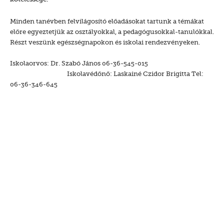
Minden tanévben felvilágosító előadásokat tartunk a témákat
előre egyeztetjük az osztályokkal, a pedagógusokkal-tanulókkal.
Részt veszünk egészségnapokon és iskolai rendezvényeken.
Iskolaorvos: Dr. Szabó János 06-36-545-015
Iskolavédőnő: Laskainé Czidor Brigitta Tel:
06-36-346-645