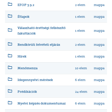
2 elem
mappa
EFOP 3.9.2
1 elem
mappa
Étlapok
Válaszható érettségi felkészítő
1 elem
mappa
fakultációk
2 elem
mappa
Rendkívüli felvételi eljárás
1 elem
mappa
Hírek
10 elem
mappa
Menőmenza
6 elem
mappa
Idegennyelvi mérések
24 elem
mappa
Prédikációk
6 elem
mappa
Nyelvi képzés dokumentumai