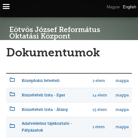
Magyar
English
Eötvös József Református
Oktatási Központ
Dokumentumok
2 elem
mappa
Középfokú felvételi
14 elem
mappa
Közzétételi lista - Eger
15 elem
mappa
Közzétételi lista - Átány
Adatvédelmi tájékoztató -
1 elem
mappa
Pályázatok