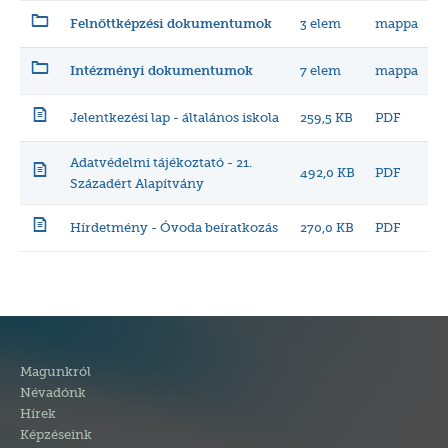
3 elem
mappa
Felnőttképzési dokumentumok
7 elem
mappa
Intézményi dokumentumok
Jelentkezési lap - általános iskola
259,5 KB
PDF
Adatvédelmi tájékoztató - 21.
492,0 KB
PDF
Századért Alapítvány
Hírdetmény - Óvoda beíratkozás
270,0 KB
PDF
Magunkról
Névadónk
Hírek
Képzéseink