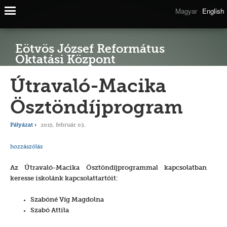
Magyar
English
Eötvös József Református
Oktatási Központ
Útravaló-Macika
Ösztöndíjprogram
Pályázat
2015. február 03.
hozzászólás
Az Útravaló-Macika Ösztöndíjprogrammal kapcsolatban
keresse iskolánk kapcsolattartóit:
Szabóné Víg Magdolna
Szabó Attila