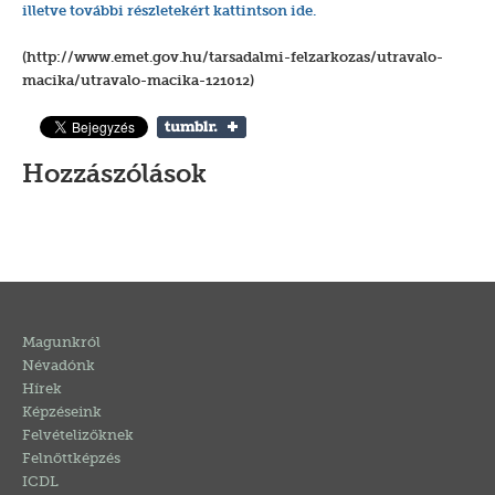
illetve további részletekért kattintson ide.
(http://www.emet.gov.hu/tarsadalmi-felzarkozas/utravalo-
macika/utravalo-macika-121012)
Hozzászólások
Magunkról
Névadónk
Hírek
Képzéseink
Felvételizőknek
Felnőttképzés
ICDL